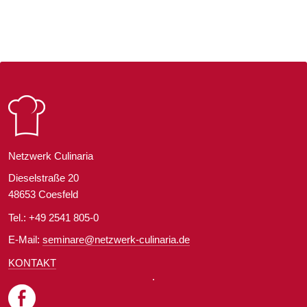
Kliniken in Zukunft verbessert werden?
Teilen Sie Ihre Meinung in den
Kommentaren. #NetzwerkCulinaria
#Netzwerk #Culinarist #Ernährung
#Klinik #Krankenhaus #Pflege
Netzwerk Culinaria
Dieselstraße 20
48653 Coesfeld 
Tel.: +49 2541 805-0
E-Mail: 
seminare@netzwerk-culinaria.de
KONTAKT