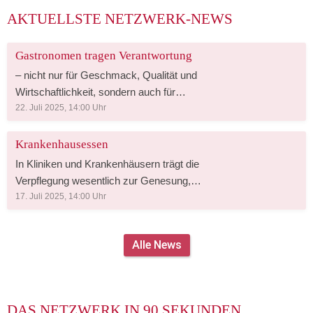
AKTUELLSTE NETZWERK-NEWS
Gastronomen tragen Verantwortung
– nicht nur für Geschmack, Qualität und
Wirtschaftlichkeit, sondern auch für
Umwelt und Zukunft. Was können Sie
22. Juli 2025, 14:00
Uhr
konkret tun, um Ihren CO₂-Fußabdruck
zu senken? ✅ Regionale und saisonale
Krankenhausessen
Zutaten verwenden Kurze Lieferwege,
In Kliniken und Krankenhäusern trägt die
weniger Verpackung, maximale Frische
Verpflegung wesentlich zur Genesung,
– das schont Ressourcen und stärkt die
Sicherheit und Zufriedenheit bei.
17. Juli 2025, 14:00
Uhr
lokale Landwirtschaft. ✅
Gleichzeitig steigen die Anforderungen an
Lebensmittelverschwendung vermeiden
Organisation, Qualität und
Effiziente Planung, digitale
Alle News
Wirtschaftlichkeit. Was ist besonders
Warenwirtschaft und Resteverwertung
wichtig? ✅ Therapieunterstützende
senken nicht nur Kosten, sondern auch
Ernährung Speisen müssen individuell an
Emissionen. ✅ Energieeffiziente
Krankheitsbilder und medizinische
DAS NETZWERK IN 90 SEKUNDEN
Küchentechnik nutzen Moderne Geräte